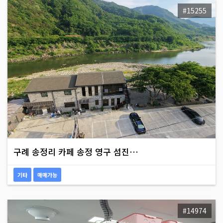
#15255
구례 송정리 카페 송정 영구 섬진…
기타
매매가능
#14974