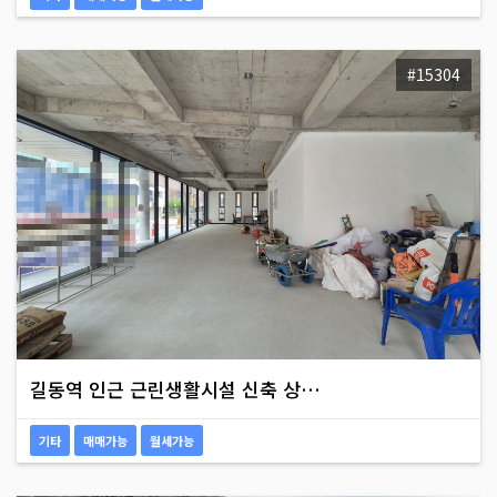
#15304
길동역 인근 근린생활시설 신축 상…
기타
매매가능
월세가능