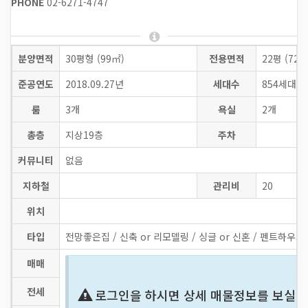
PHONE
02-6271-4747
분양면적
30평형 (99㎡)
전용면적
22평 (72㎡
준공연도
2018.09.27년
세대수
854세대
룸
3개
욕실
2개
총층
지상19층
주차
커뮤니티
없음
지하철
관리비
20
위치
타입
전망좋은집 / 신축 or 리모델링 / 싱글 or 신혼 / 펜트하우스
매매
전세
로그인을 하시면 상세 매물정보를 보실 수